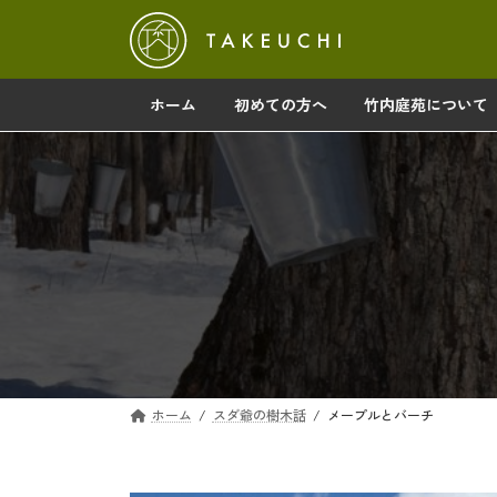
コ
ナ
ン
ビ
テ
ゲ
ン
ー
ホーム
初めての方へ
竹内庭苑について
ツ
シ
へ
ョ
ス
ン
キ
に
ッ
移
プ
動
ホーム
スダ爺の樹木話
メープルとバーチ