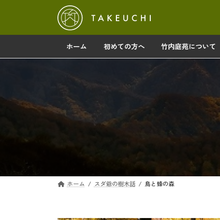
コ
ナ
ン
ビ
テ
ゲ
ン
ー
ホーム
初めての方へ
竹内庭苑について
ツ
シ
へ
ョ
ス
ン
キ
に
ッ
移
プ
動
ホーム
スダ爺の樹木話
鳥と蜂の森